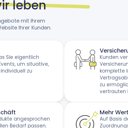
ir leben
ngebote mit Ihrem
ebsite Ihrer Kunden.
Versicher
as Sie eigentlich
Kunden ver
Events, um situative,
Versicherun
ndividuell zu
komplette I
Vertragsab
zu ermögli
vertrauten 
chäft
Mehr Wert
odukte angesprochen
Auf Basis 
llen Bedarf passen.
Zuordnungs