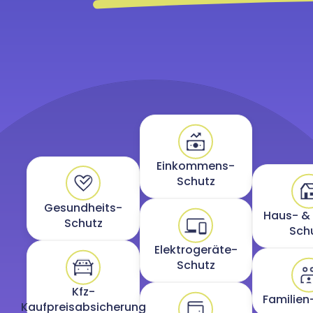
Einkommens-
Schutz
Gesundheits-
Haus- &
Schutz
Sch
Elektrogeräte-
Schutz
Kfz-
Familien
Kaufpreisabsicherung