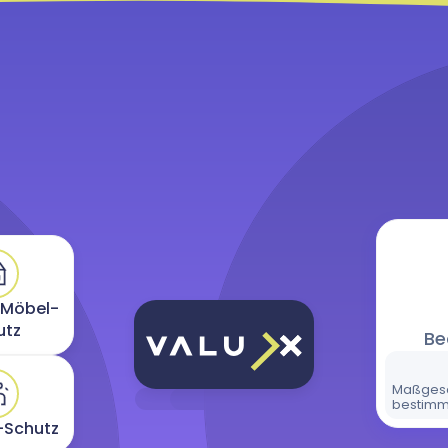
 Möbel-
utz
Be
Maßgesc
bestimm
-Schutz